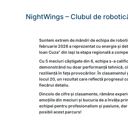
NightWings – Clubul de robotic
Suntem extrem de mândri de echipa de roboti
februarie 2026 a reprezentat cu energie și de
Ioan Cuza” din Iași la etapa regională a compet
Cu 5 meciuri câștigate din 6, echipa s-a califi
demonstrând nu doar performanță tehnică, ci și
reziliență în fața provocărilor. În clasamentu
locul 20, un rezultat care reflectă progresul c
fiecărui detaliu.
Dincolo de cifre și clasamente, rămâne experi
emoțiile din meciuri și bucuria de a învăța pri
echipei pentru profesionalism și pasiune, dar ș
posibil acest parcurs!