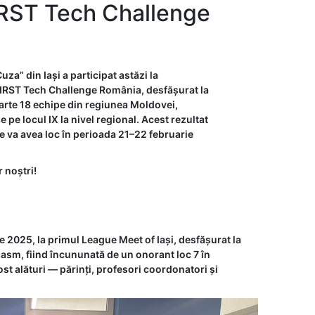
FIRST Tech Challenge
za” din Iași a participat astăzi la
FIRST Tech Challenge România, desfășurat la
 parte 18 echipe din regiunea Moldovei,
 pe locul IX la nivel regional. Acest rezultat
re va avea loc în perioada 21–22 februarie
 noștri!
 2025, la primul League Meet of Iași, desfășurat la
ziasm, fiind încununată de un onorant loc 7 în
st alături — părinți, profesori coordonatori și