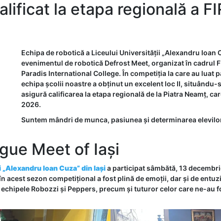
alificat la etapa regională a 
Echipa de robotică a Liceului Universității „Alexandru Ioan Cu
evenimentul de robotică Defrost Meet, organizat în cadrul 
Paradis International College. În competiția la care au luat
echipa școlii noastre a obținut un excelent loc II, situându-se
asigură calificarea la etapa regională de la Piatra Neamț, ca
2026.
Suntem mândri de munca, pasiunea și determinarea elevilor
ague Meet of Iași
i „Alexandru Ioan Cuza” din Iași
a participat sâmbătă, 13 decembrie
în acest sezon competițional a fost plină de emoții, dar și de entu
 echipele Robozzi și Peppers, precum și tuturor celor care ne-au fo