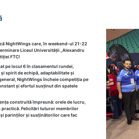
ă
că NightWings care, în weekend-ul 21-22
terminare Liceul Universității „Alexandru
iției FTC!
cat pe locul 6 în clasamentul rundei,
 spirit de echipă, adaptabilitate și
l general, NightWings încheie competiția pe
onstant și efortul susținut din spatele
ența construită împreună: orele de lucru,
n practică. Felicitări tuturor membrilor
i parinților și susținătorilor care fac